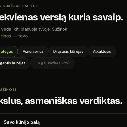
 KŪRĖJAS ESI TU?
ekvienas verslą kuria savaip.
 veda, kiti planuoja tyloje. Sužinok,
s tipas — tavo.
rategas
Vizionierius
Drąsusis kūrėjas
Atkaklusis
gantis kūrėjas
…o gal kažkas kito?
UŽINOSI
kslus, asmeniškas verdiktas.
Savo kūrėjo balą