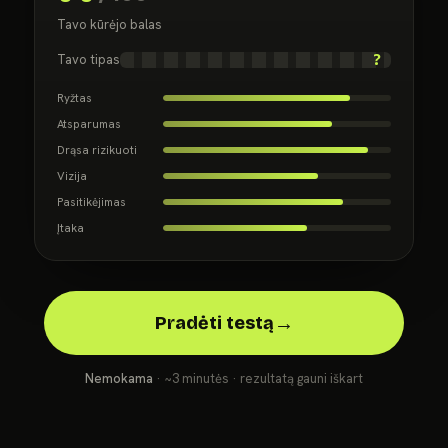
Tavo kūrėjo balas
Tavo tipas
Ryžtas
Atsparumas
Drąsa rizikuoti
Vizija
Pasitikėjimas
Įtaka
→
Pradėti testą
Nemokama
· ~3 minutės · rezultatą gauni iškart