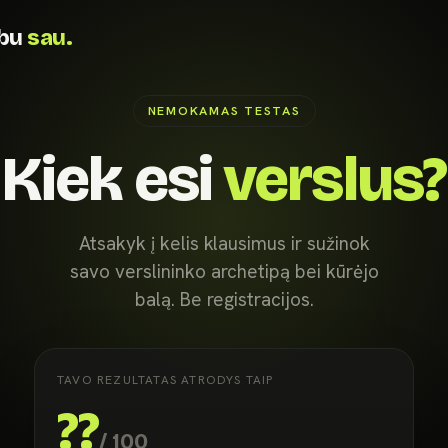
rbu
sau.
NEMOKAMAS TESTAS
Kiek esi
verslus?
Atsakyk į kelis klausimus ir sužinok
savo verslininko archetipą bei kūrėjo
balą. Be registracijos.
TAVO REZULTATAS ATRODYS TAIP
??
/ 100