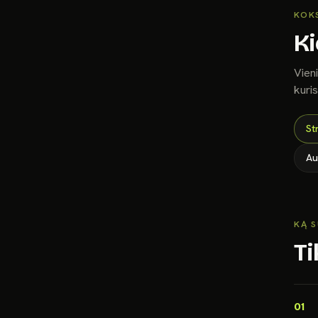
KOKS
Ki
Vieni
kuri
St
Au
KĄ S
Ti
01