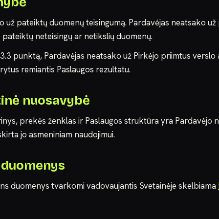
mybė
ako už pateiktų duomenų teisingumą. Pardavėjas neatsako u
jo pateiktų neteisingų ar netikslių duomenų.
 į 3.3 punktą, Pardavėjas neatsako už Pirkėjo priimtus verslo 
ytus remiantis Paslaugos rezultatu.
ktinė nuosavybė
rinys, prekės ženklas ir Paslaugos struktūra yra Pardavėjo 
skirta jo asmeniniam naudojimui.
s duomenys
ens duomenys tvarkomi vadovaujantis Svetainėje skelbiama