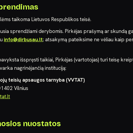
sprendimas
klėms taikoma Lietuvos Respublikos teisė.
ausia sprendžiami derybomis. Pirkėjas prašymą ar skundą gal
tu
info@dirbusau.lt
; atsakymą pateiksime ne vėliau kaip pe
avyksta išspręsti taikiai, Pirkėjas (vartotojas) turi teisę kreipt
varka nagrinėjančią instituciją:
tojų teisių apsaugos tarnyba (VVTAT)
-01402 Vilnius
at.lt
mosios nuostatos