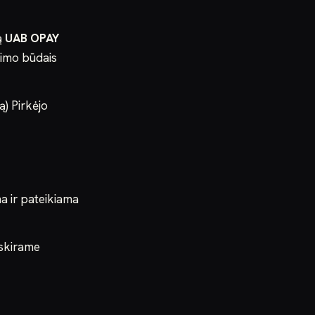
ą
UAB OPAY
jimo būdais
) Pirkėjo
a ir pateikiama
tskirame