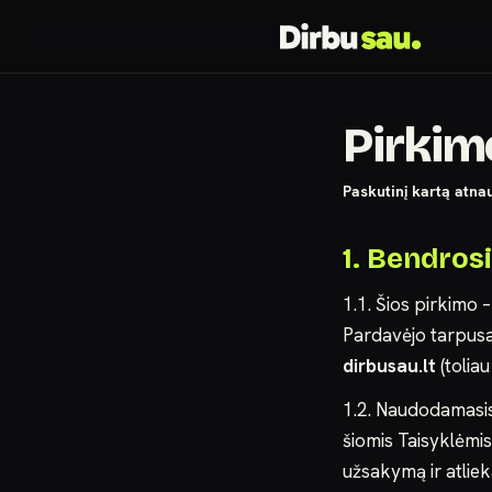
Pirkim
Paskutinį kartą atna
1. Bendros
1.1. Šios pirkimo –
Pardavėjo tarpusa
dirbusau.lt
(toliau
1.2. Naudodamasis
šiomis Taisyklėmis
užsakymą ir atlie