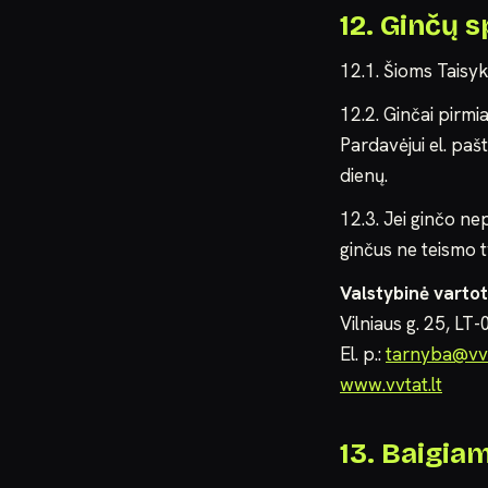
12. Ginčų 
12.1. Šioms Taisy
12.2. Ginčai pirmi
Pardavėjui el. paš
dienų.
12.3. Jei ginčo nep
ginčus ne teismo t
Valstybinė varto
Vilniaus g. 25, LT
El. p.:
tarnyba@vvt
www.vvtat.lt
13. Baigia