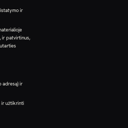
istatymo ir
aterialioje
 ir patvirtinus,
utarties
o adresą) ir
r užtikrinti