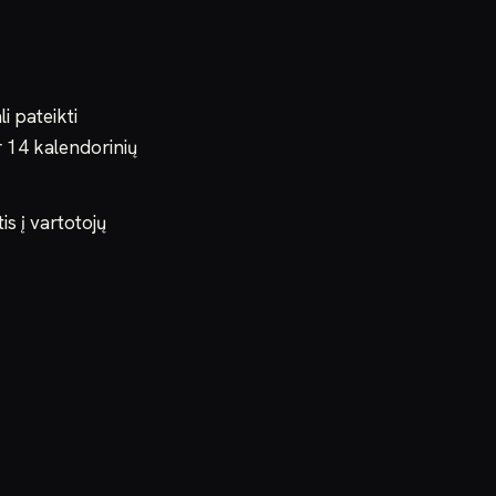
i pateikti
r 14 kalendorinių
is į vartotojų