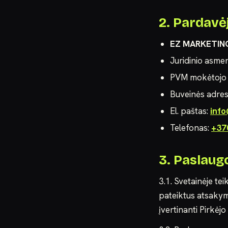
2. Pardavėj
EZ MARKETIN
Juridinio asme
PVM mokėtojo
Buveinės adre
El. paštas:
info
Telefonas:
+37
3. Paslau
3.1. Svetainėje te
pateiktus atsakym
įvertinanti Pirkėjo