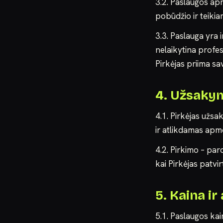
3.2. Paslaugos apr
pobūdžio ir teikia
3.3. Paslauga yra 
nelaikytina profes
Pirkėjas priima s
4. Užsakym
4.1. Pirkėjas užs
ir atlikdamas apm
4.2. Pirkimo – pa
kai Pirkėjas patvi
5. Kaina i
5.1. Paslaugos ka