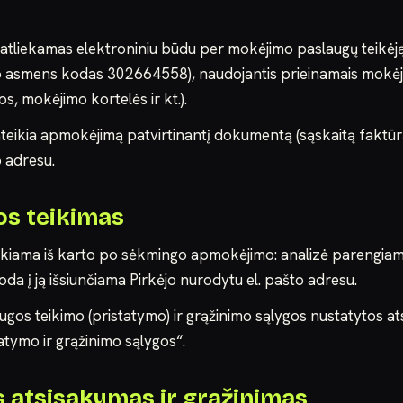
atliekamas elektroniniu būdu per mokėjimo paslaugų teikėj
io asmens kodas 302664558), naudojantis prieinamais mokė
, mokėjimo kortelės ir kt.).
ateikia apmokėjimą patvirtinantį dokumentą (sąskaitą faktūrą
o adresu.
os teikimas
eikiama iš karto po sėkmingo apmokėjimo: analizė parengiam
oda į ją išsiunčiama Pirkėjo nurodytu el. pašto adresu.
augos teikimo (pristatymo) ir grąžinimo sąlygos nustatytos a
tymo ir grąžinimo sąlygos“.
es atsisakymas ir grąžinimas