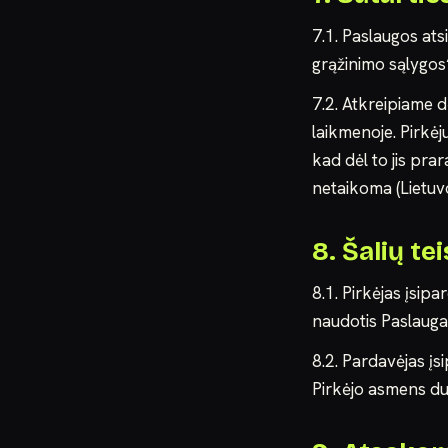
7.1. Paslaugos at
grąžinimo sąlygos
7.2. Atkreipiame d
laikmenoje. Pirkėju
kad dėl to jis prar
netaikoma (Lietuv
8. Šalių te
8.1. Pirkėjas įsipa
naudotis Paslauga 
8.2. Pardavėjas įsi
Pirkėjo asmens d