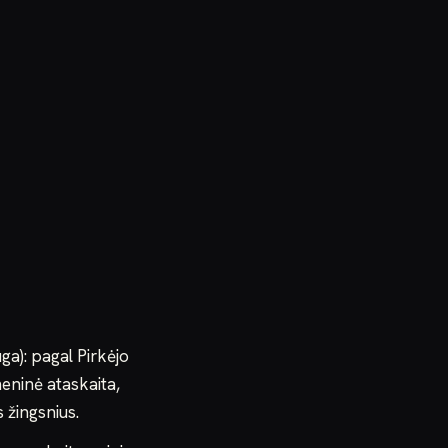
uga): pagal Pirkėjo
eninė ataskaita,
s žingsnius.