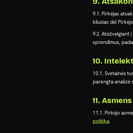
9. Atsako
9.1. Pirkėjas ats
kilusias dėl Pirkė
9.2. Atsižvelgiant
sprendimus, padar
10. Intele
10.1. Svetainės tu
parengta analizė 
11. Asmen
11.1. Pirkėjo asm
politika
.