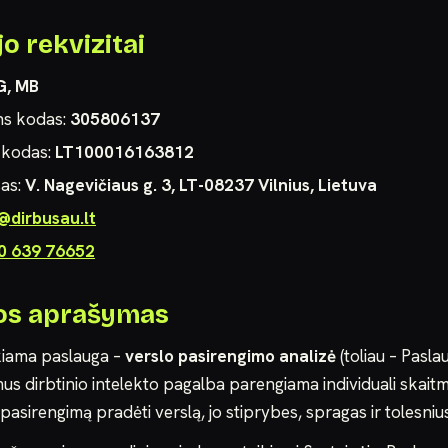
o rekvizitai
G, MB
ns kodas:
305806137
 kodas:
LT100016163812
sas:
V. Nagevičiaus g. 3, LT-08237 Vilnius, Lietuva
@dirbusau.lt
0 639 76652
gos aprašymas
ikiama paslauga –
verslo pasirengimo analizė
(toliau – Pasla
us dirbtinio intelekto pagalba parengiama individuali skaitm
 pasirengimą pradėti verslą, jo stiprybes, spragas ir tolesniu