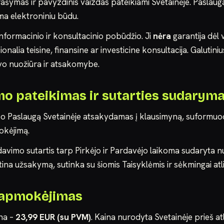
ašymas ir pavyzdinis vaizdas pateikiami Svetainėje. Paslaug
ma elektroniniu būdu.
informacinio ir konsultacinio pobūdžio. Ji
nėra
garantija dėl 
ionalia teisine, finansine ar investicine konsultacija. Galutin
avo nuožiūra ir atsakomybe.
o pateikimas ir sutarties sudarym
ako Paslaugą Svetainėje atsakydamas į klausimyną, suform
okėjimą.
rdavimo sutartis tarp Pirkėjo ir Pardavėjo laikoma sudaryta
rtina užsakymą, sutinka su šiomis Taisyklėmis ir sėkmingai a
r apmokėjimas
ina –
23,99 EUR (su PVM)
. Kaina nurodyta Svetainėje prieš at