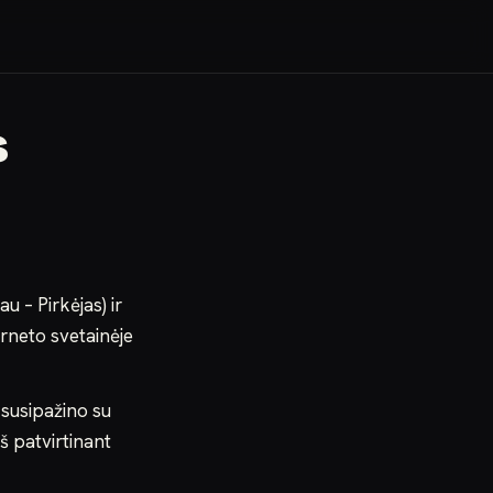
s
u – Pirkėjas) ir
rneto svetainėje
 susipažino su
eš patvirtinant