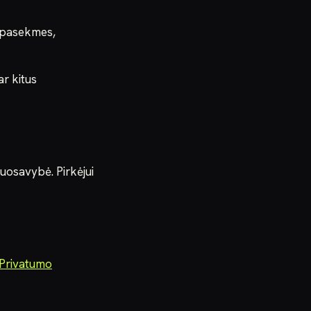
ž pasekmes,
ar kitus
nuosavybė. Pirkėjui
Privatumo