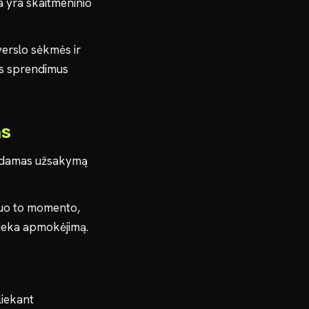
a yra skaitmeninio
verslo sėkmės ir
ius sprendimus
as
uodamas užsakymą
 nuo to momento,
tlieka apmokėjimą.
liekant