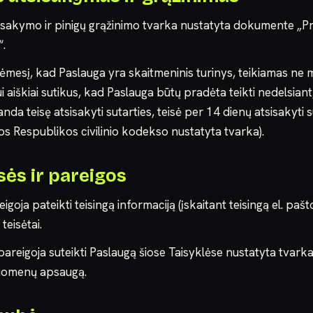
sisakymo ir pinigų grąžinimo tvarka nustatyta dokumente „Pr
“.
ėmesį, kad Paslauga yra skaitmeninis turinys, teikiamas ne m
i aiškiai sutikus, kad Paslauga būtų pradėta teikti nedelsiant,
anda teisę atsisakyti sutarties, teisė per 14 dienų atsisakyti s
os Respublikos civilinio kodekso nustatyta tvarka).
isės ir pareigos
reigoja pateikti teisingą informaciją (įskaitant teisingą el. pašt
teisėtai.
pareigoja suteikti Paslaugą šiose Taisyklėse nustatyta tvarka i
uomenų apsaugą.