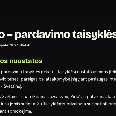
o – pardavimo taisyklė
ujinta: 2026-06-04
ios nuostatos
 pardavimo taisyklės (toliau – Taisyklės) nustato asmens (tolia
vio teises, pareigas bei atsakomybę įsigyjant paslaugas inte
 – Svetainė).
 Svetaine ir pateikdamas užsakymą Pirkėjas patvirtina, kad
 ir su jomis sutinka. Su Taisyklėmis privaloma susipažinti pri
kant apmokėjimą.