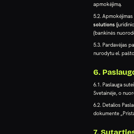
apmokėjimą.
5.2. Apmokėjimas 
solutions
(juridin
(bankinės nuorodos
5.3. Pardavėjas p
nurodytu el. pašt
6. Paslaug
6.1. Paslauga sut
Svetainėje, o nuor
6.2. Detalios Pasl
dokumente „Prista
7. Sutarti